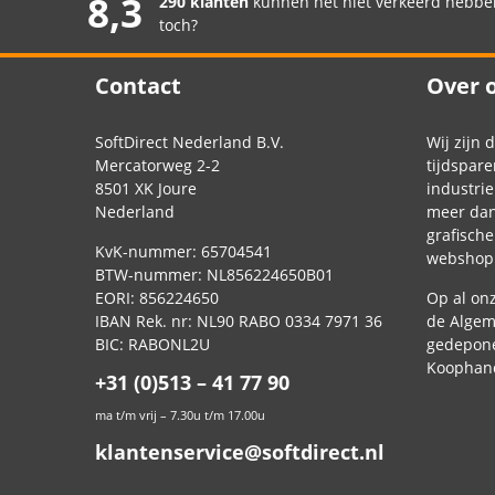
8,3
290 klanten
kunnen het niet verkeerd hebb
toch?
Contact
Over 
SoftDirect Nederland B.V.
Wij zijn 
Mercatorweg 2-2
tijdspare
8501 XK Joure
industrie
Nederland
meer dan 
grafisch
KvK-nummer: 65704541
webshop 
BTW-nummer: NL856224650B01
EORI: 856224650
Op al on
IBAN Rek. nr: NL90 RABO 0334 7971 36
de
Algem
BIC: RABONL2U
gedepone
Koophand
+31 (0)513 – 41 77 90
ma t/m vrij – 7.30u t/m 17.00u
klantenservice@softdirect.nl