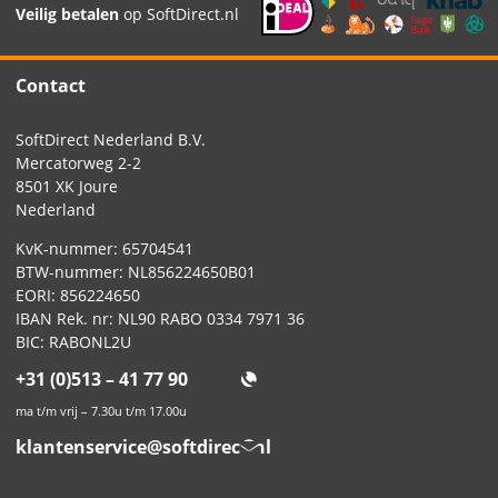
Veilig betalen
op SoftDirect.nl
Contact
SoftDirect Nederland B.V.
Mercatorweg 2-2
8501 XK Joure
Nederland
KvK-nummer: 65704541
BTW-nummer: NL856224650B01
EORI: 856224650
IBAN Rek. nr: NL90 RABO 0334 7971 36
BIC: RABONL2U
+31 (0)513 – 41 77 90
ma t/m vrij – 7.30u t/m 17.00u
klantenservice@softdirect.nl