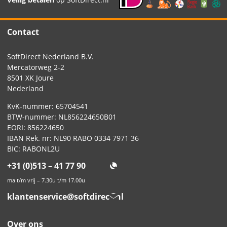
Contact
SoftDirect Nederland B.V.
Mercatorweg 2-2
8501 XK Joure
Nederland
KvK-nummer: 65704541
BTW-nummer: NL856224650B01
EORI: 856224650
IBAN Rek. nr: NL90 RABO 0334 7971 36
BIC: RABONL2U
+31 (0)513 – 41 77 90
ma t/m vrij – 7.30u t/m 17.00u
klantenservice@softdirect.nl
Over ons